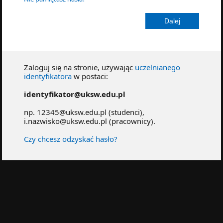
Zaloguj się na stronie, używając
uczelnianego
identyfikatora
w postaci:
identyfikator@uksw.edu.pl
np. 12345@uksw.edu.pl (studenci),
i.nazwisko@uksw.edu.pl (pracownicy).
Czy chcesz odzyskać hasło?