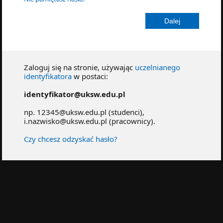
Zaloguj się na stronie, używając
uczelnianego
identyfikatora
w postaci:
identyfikator@uksw.edu.pl
np. 12345@uksw.edu.pl (studenci),
i.nazwisko@uksw.edu.pl (pracownicy).
Czy chcesz odzyskać hasło?