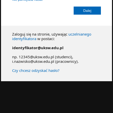
Zaloguj się na stronie, używając
uczelnianego
identyfikatora
w postaci:
identyfikator@uksw.edu.pl
np. 12345@uksw.edu.pl (studenci),
i.nazwisko@uksw.edu.pl (pracownicy).
Czy chcesz odzyskać hasło?