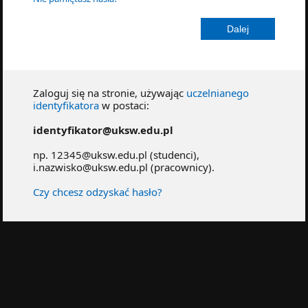
Zaloguj się na stronie, używając
uczelnianego
identyfikatora
w postaci:
identyfikator@uksw.edu.pl
np. 12345@uksw.edu.pl (studenci),
i.nazwisko@uksw.edu.pl (pracownicy).
Czy chcesz odzyskać hasło?