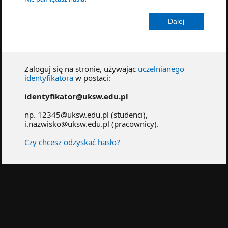
Zaloguj się na stronie, używając
uczelnianego
identyfikatora
w postaci:
identyfikator@uksw.edu.pl
np. 12345@uksw.edu.pl (studenci),
i.nazwisko@uksw.edu.pl (pracownicy).
Czy chcesz odzyskać hasło?