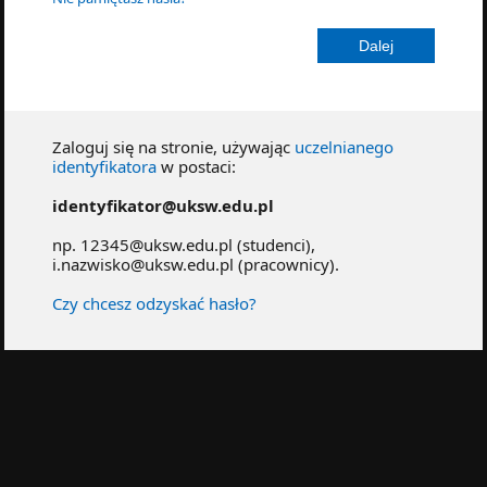
Zaloguj się na stronie, używając
uczelnianego
identyfikatora
w postaci:
identyfikator@uksw.edu.pl
np. 12345@uksw.edu.pl (studenci),
i.nazwisko@uksw.edu.pl (pracownicy).
Czy chcesz odzyskać hasło?