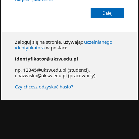
Zaloguj się na stronie, używając
uczelnianego
identyfikatora
w postaci:
identyfikator@uksw.edu.pl
np. 12345@uksw.edu.pl (studenci),
i.nazwisko@uksw.edu.pl (pracownicy).
Czy chcesz odzyskać hasło?